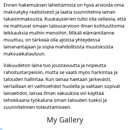
Ennen hakemuksen lähettämistä on hyvä arvioida oma
maksukyky realistisesti ja laatia suunnitelma lainan
takaisinmaksusta. Kuukausierien tulisi olla sellaisia, että
ne mahtuvat omaan talousarvioon ilman kohtuuttomia
leikkauksia muihin menoihin. Mikäli elämäntilanne
muuttuu, on tärkeää olla ajoissa yhteydessä
lainanantajaan ja sopia mahdollisista muutoksista
maksuaikatauluun.
Vakuudeton laina tuo joustavuutta ja nopeutta
rahoitustarpeisiin, mutta se vaatii myös harkintaa ja
talouden hallintaa. Kun lainaa haetaan järkevästi,
vertaillaan eri vaihtoehdot huolella ja valitaan sopivat
lainaehdot, lainaa ilman vakuuksia voi käyttää
tehokkaana työkaluna oman talouden tueksi ja
suunnitelmien toteuttamiseen.
My Gallery
^