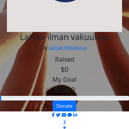
Lainaa ilman vakuuksia
By
Lainan Kilpailutus
Raised
$0
My Goal
$5,000
Donate
$