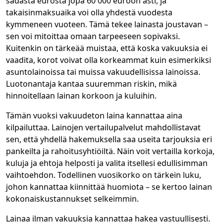
sadasta eurosta jopa 60 000 euroon asti, ja
takaisinmaksuaika voi olla yhdestä vuodesta
kymmeneen vuoteen. Tämä tekee lainasta joustavan –
sen voi mitoittaa omaan tarpeeseen sopivaksi.
Kuitenkin on tärkeää muistaa, että koska vakuuksia ei
vaadita, korot voivat olla korkeammat kuin esimerkiksi
asuntolainoissa tai muissa vakuudellisissa lainoissa.
Luotonantaja kantaa suuremman riskin, mikä
hinnoitellaan lainan korkoon ja kuluihin.
Tämän vuoksi vakuudeton laina kannattaa aina
kilpailuttaa. Lainojen vertailupalvelut mahdollistavat
sen, että yhdellä hakemuksella saa useita tarjouksia eri
pankeilta ja rahoitusyhtiöiltä. Näin voit vertailla korkoja,
kuluja ja ehtoja helposti ja valita itsellesi edullisimman
vaihtoehdon. Todellinen vuosikorko on tärkein luku,
johon kannattaa kiinnittää huomiota – se kertoo lainan
kokonaiskustannukset selkeimmin.
Lainaa ilman vakuuksia kannattaa hakea vastuullisesti.