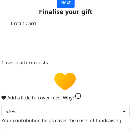
Next
Finalise your gift
Credit Card
Cover platform costs
info
Add a little to cover fees.
Why?
5.5%
Your contribution helps cover the costs of fundraising.