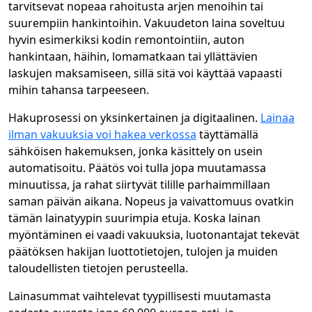
tarvitsevat nopeaa rahoitusta arjen menoihin tai
suurempiin hankintoihin. Vakuudeton laina soveltuu
hyvin esimerkiksi kodin remontointiin, auton
hankintaan, häihin, lomamatkaan tai yllättävien
laskujen maksamiseen, sillä sitä voi käyttää vapaasti
mihin tahansa tarpeeseen.
Hakuprosessi on yksinkertainen ja digitaalinen.
Lainaa
ilman vakuuksia voi hakea verkossa
täyttämällä
sähköisen hakemuksen, jonka käsittely on usein
automatisoitu. Päätös voi tulla jopa muutamassa
minuutissa, ja rahat siirtyvät tilille parhaimmillaan
saman päivän aikana. Nopeus ja vaivattomuus ovatkin
tämän lainatyypin suurimpia etuja. Koska lainan
myöntäminen ei vaadi vakuuksia, luotonantajat tekevät
päätöksen hakijan luottotietojen, tulojen ja muiden
taloudellisten tietojen perusteella.
Lainasummat vaihtelevat tyypillisesti muutamasta